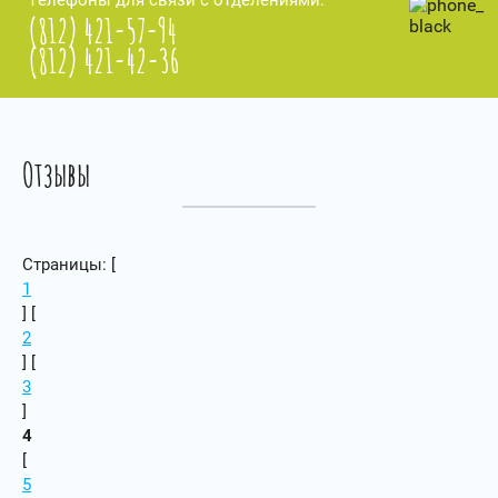
Телефоны для связи с отделениями:
(812) 421-57-94
(812) 421-42-36
Отзывы
Страницы: [
1
] [
2
] [
3
]
4
[
5