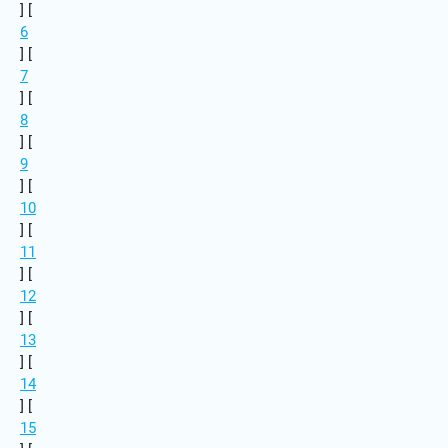
] [
6
] [
7
] [
8
] [
9
] [
10
] [
11
] [
12
] [
13
] [
14
] [
15