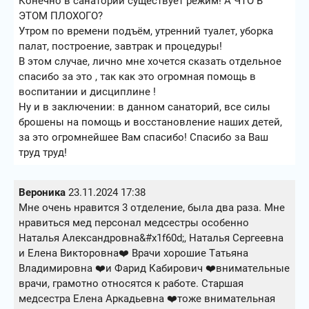
Конечно в санаторий существует режим! А ЧТО В
ЭТОМ ПЛОХОГО?
Утром по времени подъём, утренний туалет, уборка
палат, построение, завтрак и процедуры!
В этом случае, лично мне хочется сказать отдельное
спасибо за это , так как это огромная помощь в
воспитании и дисциплине !
Ну и в заключении: в данном санаторий, все силы
брошены на помощь и восстановление наших детей,
за это огромнейшее Вам спасибо! Спасибо за Ваш
труд труд!
Вероника
23.11.2024 17:38
Мне очень нравится 3 отделение, была два раза. Мне
нравиться мед персонал медсестры особенно
Наталья Александровна&#x1f60d;, Наталья Сергеевна
и Елена Викторовна❤️ Врачи хорошие Татьяна
Владимировна ❤️и Фарид Кабирович ❤️внимательные
врачи, грамотно относятся к работе. Старшая
медсестра Елена Аркадьевна ❤️тоже внимательная