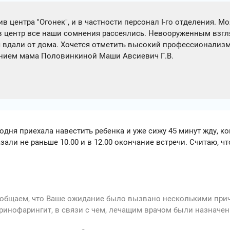
в центра "Огонек", и в частности персонал I-го отделения. Мо
 в центр все наши сомнения рассеялись. Невооруженным взгляд
 вдали от дома. Хочется отметить высокий профессионализм
жением мама Половинкиной Маши Авсиевич Г.В.
дня приехала навестить ребенка и уже сижу 45 минут жду, ког
али не раньше 10.00 и в 12.00 окончание встречи. Считаю, что
ообщаем, что Ваше ожидание было вызвано несколькими при
й ринофарингит, в связи с чем, лечащим врачом были назнач