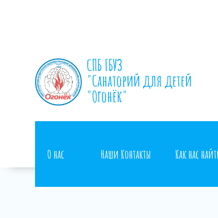
СПБ ГБУЗ
"Санаторий для детей
"Огонёк"
О нас
Наши Контакты
Как нас най
Контакты контролирующих органов
Сотр