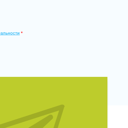
иальности
*