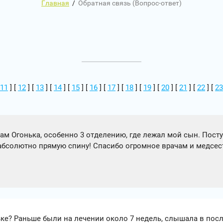
Главная
/
Обратная связь (Вопрос-ответ)
11
] [
12
] [
13
] [
14
] [
15
] [
16
] [
17
] [
18
] [
19
] [
20
] [
21
] [
22
] [
23
кам Огонька, особенно 3 отделению, где лежал мой сын. По
абсолютно прямую спину! Спасибо огромное врачам и медсес
ьке? Раньше были на лечении около 7 недель, слышала в пос