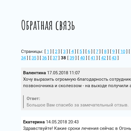
Полезная информация
Регистрация
Обратная связь
Страницы: [
1
] [
2
] [
3
] [
4
] [
5
] [
6
] [
7
] [
8
] [
9
] [
10
] [
34
] [
35
] [
36
] [
37
]
38
[
39
] [
40
] [
41
] [
42
] [
43
]
Валентина
17.05.2018 11:07
Хочу выразить огромную благодарность сотрудни
позвоночника и сколеозом - на выходе получили 
Ответ:
Большое Вам спасибо за замечательный отзыв.
Екатерина
14.05.2018 20:43
Здравствуйте! Какие сроки лечения сейчас в Огон