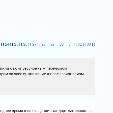
] [
24
] [
25
] [
26
] [
27
] [
28
] [
29
] [
30
] [
31
] [
32
] [
33
] [
ступили с компрессионным переломом
трам за заботу, внимание и профессионализм.
леднее время о сокращении стандартных сроков за