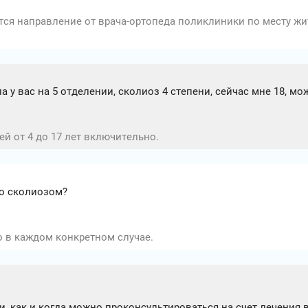
ется направление от врача-ортопеда поликлиники по месту ж
ла у вас на 5 отделении, сколиоз 4 степени, сейчас мне 18, 
й от 4 до 17 лет включительно.
со сколиозом?
о в каждом конкретном случае.
, как и когда можно проконсультироваться на счет лечения 