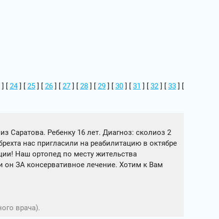
] [
24
] [
25
] [
26
] [
27
] [
28
] [
29
] [
30
] [
31
] [
32
] [
33
] [
 Саратова. Ребенку 16 лет. Диагноз: сколиоз 2
брехта нас пригласили на реабилитацию в октябре
ции! Наш ортопед по месту жительства
 он ЗА консервативное лечение. Хотим к Вам
ого врача).