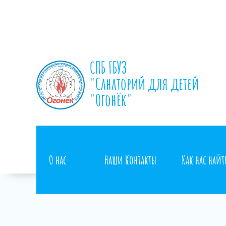
СПБ ГБУЗ
"Санаторий для детей
"Огонёк"
О нас
Наши Контакты
Как нас най
Контакты контролирующих органов
Сотр