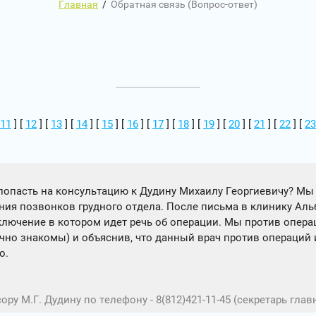
Главная
/
Обратная связь (Вопрос-ответ)
11
] [
12
] [
13
] [
14
] [
15
] [
16
] [
17
] [
18
] [
19
] [
20
] [
21
] [
22
] [
23
пасть на консультацию к Дудину Михаилу Георгиевичу? Мы из
ния позвонков грудного отдела. После письма в клинику Аль
аключение в котором идет речь об операции. Мы против опера
но знакомы) и объяснив, что данный врач против операций и
о.
у М.Г. Дудину по телефону - 8(812)421-11-45 (секретарь главн