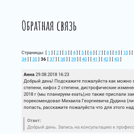
Полезная информация
Регистрация
Обратная связь
Страницы: [
1
] [
2
] [
3
] [
4
] [
5
] [
6
] [
7
] [
8
] [
9
] [
10
] [
34
] [
35
]
36
[
37
] [
38
] [
39
] [
40
] [
41
] [
42
] [
43
]
Анна
29.08.2018 16:23
Добрый день! Подскажите пожалуйста как можно по
степени, кифоз 2 степени, дистрофические измене
2018 г (мы планируем ехать),но также прислали з
порекомендовал Михаила Георгиевича Дудина (лич
попасть, расскажите пожалуйста что для этого над
Ответ:
Добрый день. Запись на консультацию к профессор